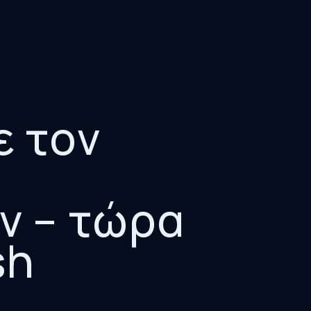
ε τον
ν – τώρα
sh